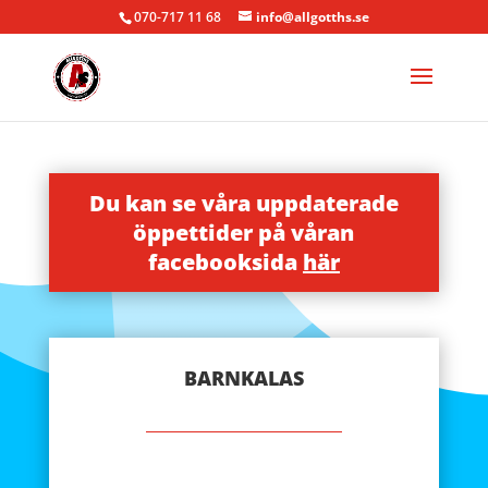
070-717 11 68
info@allgotths.se
Du kan se våra uppdaterade
öppettider på våran
facebooksida
här
BARNKALAS