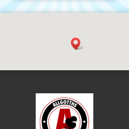
Free SVG Backgrounds and Patterns by SVGBackgrounds.com