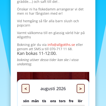
grädde….) och saft till det .
Önskar ni ha fiskedamm arrangerar vi det
men ni har fångsten med er!
Vid hemgång så får alla barn slush och
popcorn
Varmt välkomna till en glassig värld här på
Allgotths
Bokning gör du via
info@allgotths.se
eller
genom att SMS:a till 070-717 11 68.
Kan bokas 11-12:00.
bokning utöver dessa tider kan ske i vissa
undantag
.