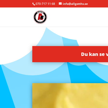
070-717 11 68
info@allgotths.se
Du kan se 