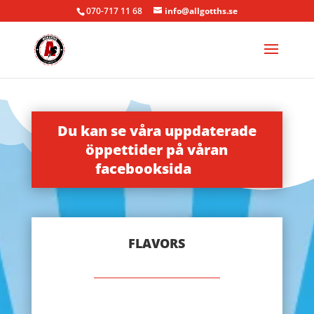
070-717 11 68
info@allgotths.se
Du kan se våra uppdaterade
öppettider på våran
facebooksida
här
FLAVORS