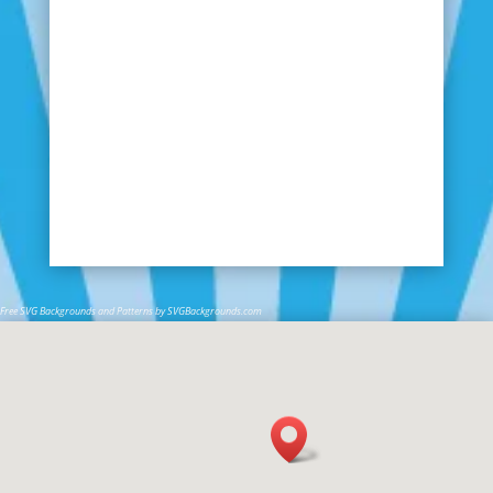
Free SVG Backgrounds and Patterns by SVGBackgrounds.com