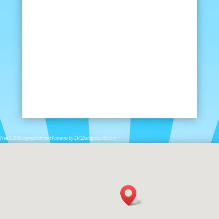
Free SVG Backgrounds and Patterns by SVGBackgrounds.com