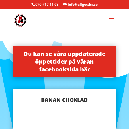
070-717 11 68
info@allgotths.se
Du kan se våra uppdaterade
öppettider på våran
facebooksida
här
BANAN CHOKLAD