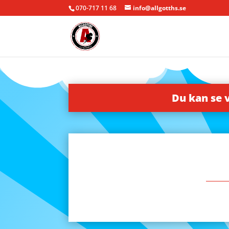
070-717 11 68
info@allgotths.se
Du kan se 