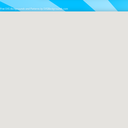
Free SVG Backgrounds and Patterns by SVGBackgrounds.com