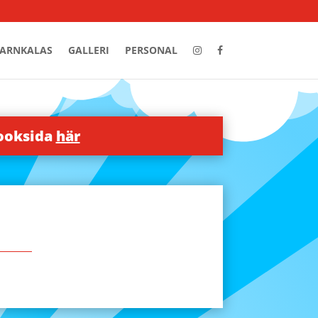
ARNKALAS
GALLERI
PERSONAL
booksida
här