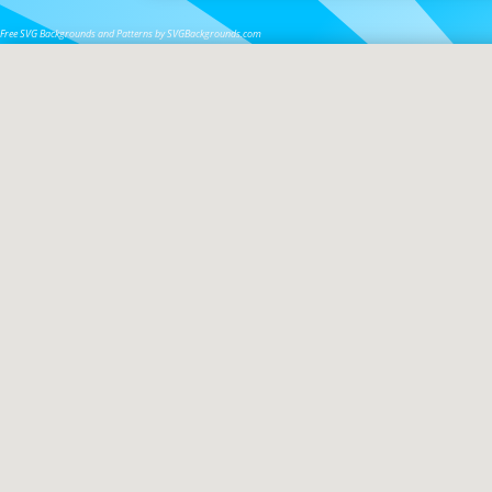
Free SVG Backgrounds and Patterns by SVGBackgrounds.com