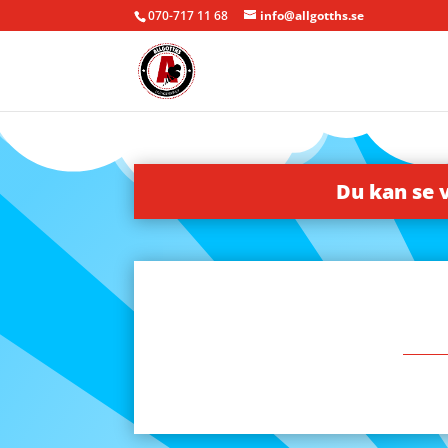
070-717 11 68
info@allgotths.se
Du kan se 