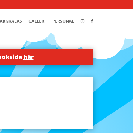
ARNKALAS
GALLERI
PERSONAL
booksida
här