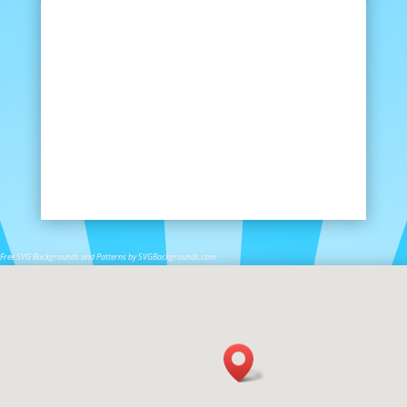
Free SVG Backgrounds and Patterns by SVGBackgrounds.com