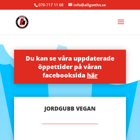
070-717 11 68
info@allgotths.se
Du kan se våra uppdaterade
öppettider på våran
facebooksida
här
JORDGUBB VEGAN