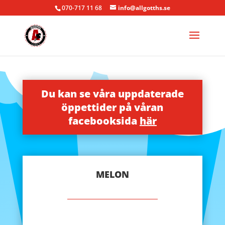
070-717 11 68
info@allgotths.se
Du kan se våra uppdaterade
öppettider på våran
facebooksida
här
MELON