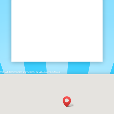
Free SVG Backgrounds and Patterns by SVGBackgrounds.com