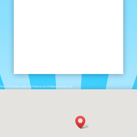
Free SVG Backgrounds and Patterns by SVGBackgrounds.com