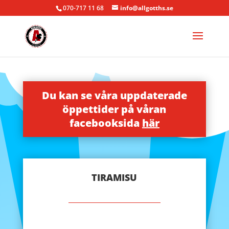
070-717 11 68
info@allgotths.se
Du kan se våra uppdaterade
öppettider på våran
facebooksida
här
TIRAMISU